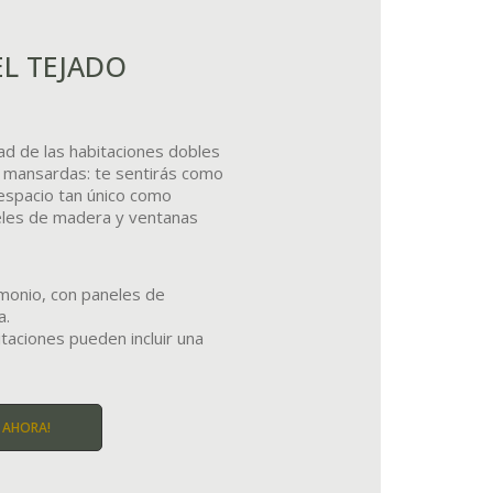
EL TEJADO
ad de las habitaciones dobles
s mansardas: te sentirás como
 espacio tan único como
eles de madera y ventanas
monio, con paneles de
a.
itaciones pueden incluir una
 AHORA!