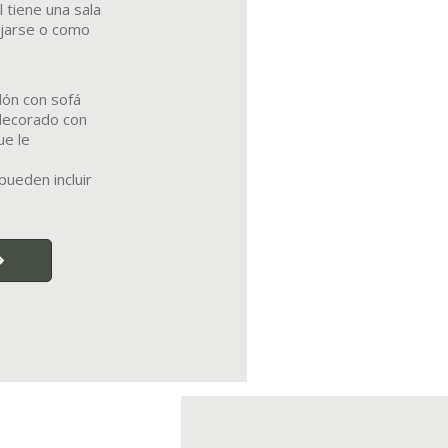
l tiene una sala
ajarse o como
lón con sofá
 decorado con
e le
pueden incluir