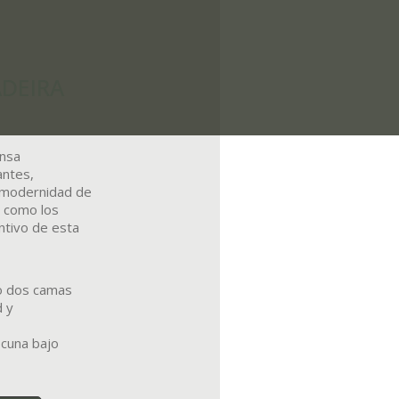
DEIRA
ensa
antes,
a modernidad de
, como los
ntivo de esta
o dos camas
d y
 cuna bajo