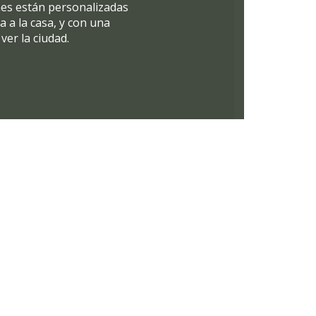
ones están personalizadas
a a la casa, y con una
ver la ciudad.