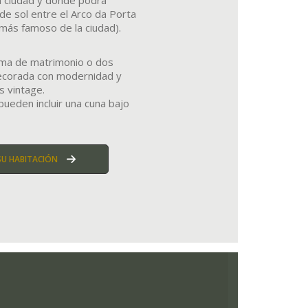
la ciudad y donde podrá
de sol entre el Arco da Porta
ás famoso de la ciudad).
ama de matrimonio o dos
decorada con modernidad y
 vintage.
pueden incluir una cuna bajo
SU HABITACIÓN