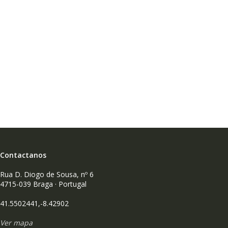
Contactanos
Rua D. Diogo de Sousa, nº 6
4715-039 Braga · Portugal
41.5502441,-8.42902
Ver mapa