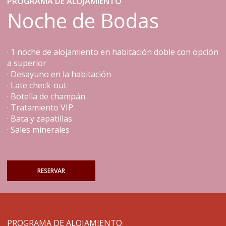
PROGRAMA DE ALOJAMIENTO
Noche de Bodas
· 1 noche de alojamiento en habitación doble con opción
a superior
· Desayuno en la habitación
· Late check-out
· Botella de champán
· Tratamiento VIP
· Bata y zapatillas
· Sales minerales
RESERVAR
PROGRAMA DE ALOJAMIENTO