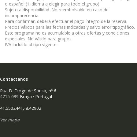
o español (1 idioma a elegir para todo el grupo).
Sujeto a disponibilidad. No reembolsable en caso de
incomparecencia.
Para confirmar, deberá efectuar el pago íntegro de la reserva.
Precios válidos para las fechas indicadas y salvo error tipográfico.
Este programa no es acumulable a otras ofertas y condiciones
especiales. No válido para grupos.
IVA incluido al tipo vigente.
Contactanos
Rua D. Diogo de Sousa, nº 6
4715-039 Braga · Portugal
41.5502441,-8.42902
Ver mapa