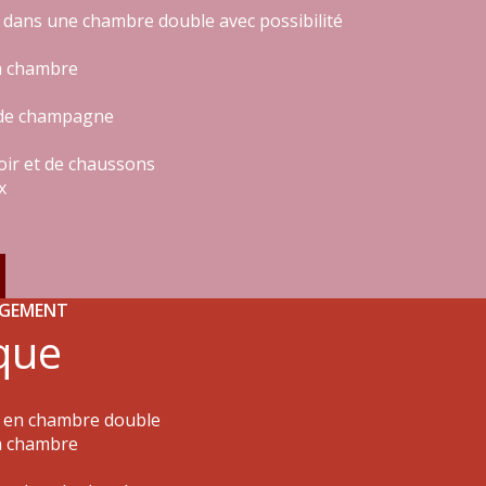
 dans une chambre double avec possibilité
la chambre
e de champagne
noir et de chaussons
x
RGEMENT
que
t en chambre double
la chambre