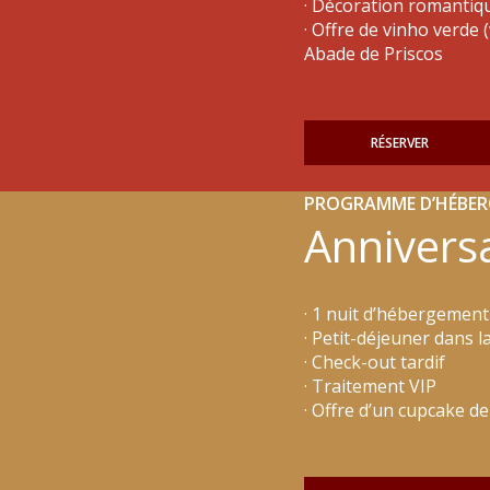
· Décoration romantiq
· Offre de vinho verde 
Abade de Priscos
RÉSERVER
PROGRAMME D’HÉBE
Annivers
· 1 nuit d’hébergemen
· Petit-déjeuner dans 
· Check-out tardif
· Traitement VIP
· Offre d’un cupcake d