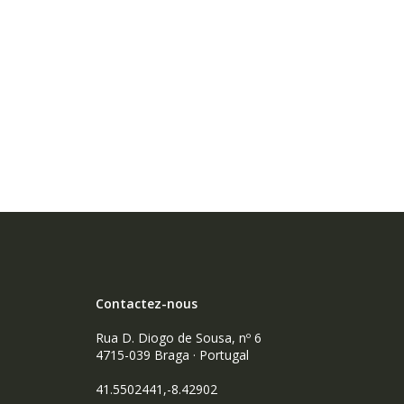
Contactez-nous
Rua D. Diogo de Sousa, nº 6
4715-039 Braga · Portugal
41.5502441,-8.42902