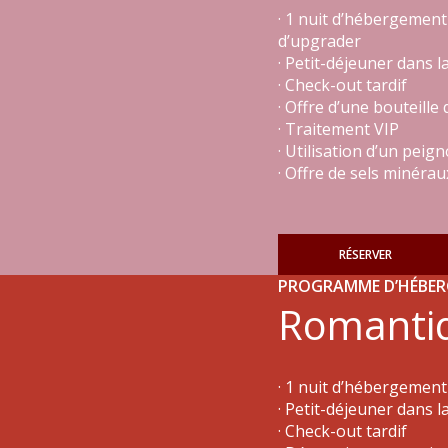
· 1 nuit d’hébergement
d’upgrader
· Petit-déjeuner dans 
· Check-out tardif
· Offre d’une bouteill
· Traitement VIP
· Utilisation d’un peig
· Offre de sels minérau
RÉSERVER
PROGRAMME D’HÉBE
Romanti
· 1 nuit d’hébergemen
· Petit-déjeuner dans 
· Check-out tardif