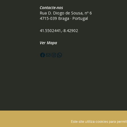
Contacte-nos
Rua D. Diogo de Sousa, nº 6
4715-039 Braga · Portugal
41.5502441,-8.42902
Ver Mapa
Facebook
Mail
Instagram
WhatsApp
Este site utiliza cookies para permi