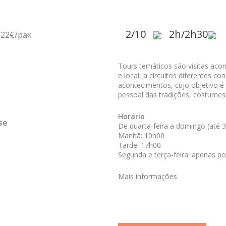
2/10
2h/2h30
 22€/pax
Tours temáticos são visitas aco
e local, a circuitos diferentes c
acontecimentos, cujo objetivo é
pessoal das tradições, costumes 
Horário
se
De quarta-feira a domingo (até 
Manhã: 10h00
Tarde: 17h00
Segunda e terça-feira: apenas po
Mais informações
reservas@portanovach.pt