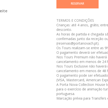
RESERVAR
eite
TERMOS E CONDIÇÕES
Crianças: até 4 anos, grátis; ent
desconto.
As horas de partida e chegada s
confirmadas junto da receção ou
(reservas@portanovach.pt).
Os Tours realizam-se entre as 9
O pagamento deverá ser efetuad
Nos Tours Premium não haverá
cancelamento em menos de 24 ho
Nos Tours Exclusive não haverá
cancelamento em menos de 48 ho
O pagamento pode ser efetuado 
(VISA, Mastercard, American Expr
A Porta Nova Collection House 
para o exercício de animação tur
portuguesa.
Marcação prévia para Transfers 