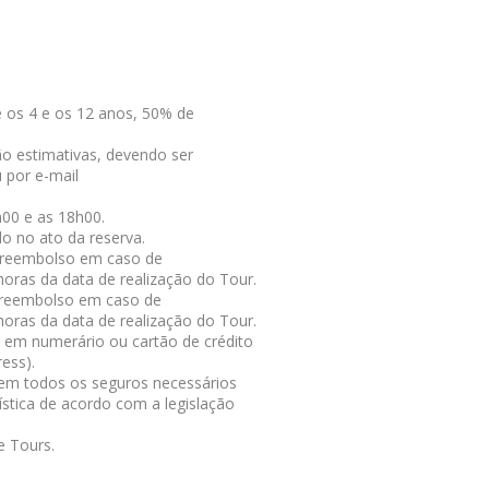
re os 4 e os 12 anos, 50% de
ão estimativas, devendo ser
 por e-mail
h00 e as 18h00.
o no ato da reserva.
 reembolso em caso de
ras da data de realização do Tour.
 reembolso em caso de
ras da data de realização do Tour.
em numerário ou cartão de crédito
ess).
tem todos os seguros necessários
ística de acordo com a legislação
e Tours.