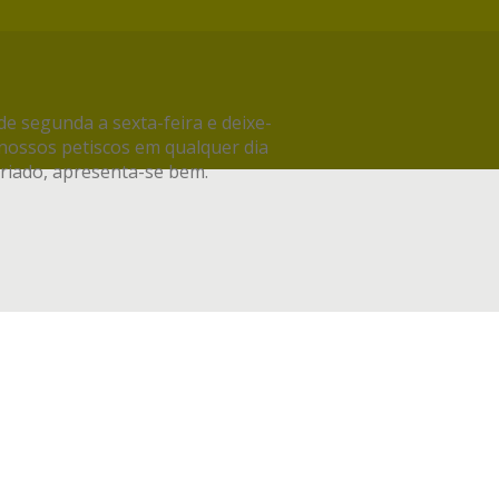
de segunda a sexta-feira e deixe-
 nossos petiscos em qualquer dia
riado, apresenta-se bem.