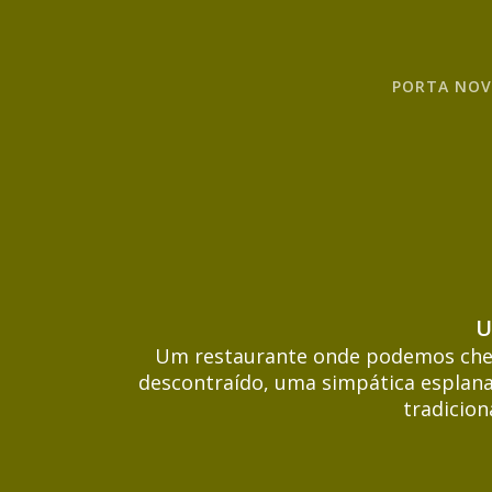
Skip
to
content
PORTA NOV
U
Um restaurante onde podemos cheg
descontraído, uma simpática esplana
tradicion