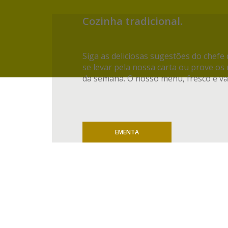
Cozinha tradicional.
Siga as deliciosas sugestões do chefe 
se levar pela nossa carta ou prove os
da semana. O nosso menu, fresco e va
EMENTA